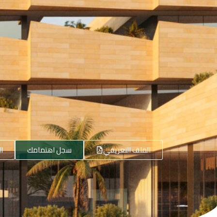
الملف التعريفي
سجل اهتمامك
ا