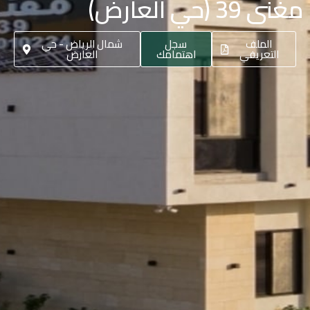
مغنى 39 (حي العارض)
الملف
سجل
شمال الرياض - حي
التعريفي
اهتمامك
العارض