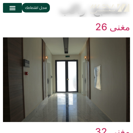
المطبخ:
راكب
سجل اهتمامك
مغنى 26
مغنى 32