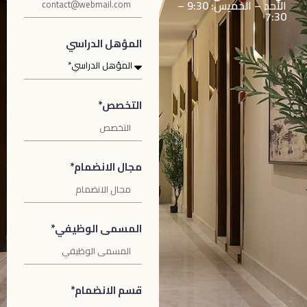
الأحد – الخميس: 9:30 –
7:30
المؤهل الدراسي
التخصص*
مجال الانضمام*
المسمى الوظيفي*
قسم الانضمام*