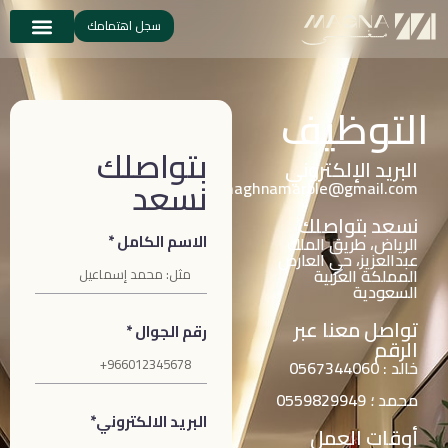
سجل اهتمامك
التوظيف
بتواصلك
البريد الإلكتروني
نسعد
maghnamarble@gmail.com
نسعد بتواصلك
الاسم الكامل *
الرياض، طريق الملك
عبدالعزيز، حي العارض
المملكة العربية
السعودية
تواصل معنا عبر
رقم الجوال *
الرقم
خالد : 0567344060
محمد ؛ 0559829949
البريد الالكتروني*
أوقات العمل